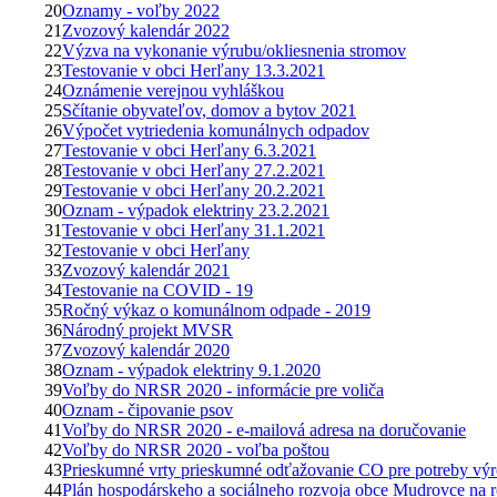
20
Oznamy - voľby 2022
21
Zvozový kalendár 2022
22
Výzva na vykonanie výrubu/okliesnenia stromov
23
Testovanie v obci Herľany 13.3.2021
24
Oznámenie verejnou vyhláškou
25
Sčítanie obyvateľov, domov a bytov 2021
26
Výpočet vytriedenia komunálnych odpadov
27
Testovanie v obci Herľany 6.3.2021
28
Testovanie v obci Herľany 27.2.2021
29
Testovanie v obci Herľany 20.2.2021
30
Oznam - výpadok elektriny 23.2.2021
31
Testovanie v obci Herľany 31.1.2021
32
Testovanie v obci Herľany
33
Zvozový kalendár 2021
34
Testovanie na COVID - 19
35
Ročný výkaz o komunálnom odpade - 2019
36
Národný projekt MVSR
37
Zvozový kalendár 2020
38
Oznam - výpadok elektriny 9.1.2020
39
Voľby do NRSR 2020 - informácie pre voliča
40
Oznam - čipovanie psov
41
Voľby do NRSR 2020 - e-mailová adresa na doručovanie
42
Voľby do NRSR 2020 - voľba poštou
43
Prieskumné vrty prieskumné odťažovanie CO pre potreby vý
44
Plán hospodárskeho a sociálneho rozvoja obce Mudrovce na 