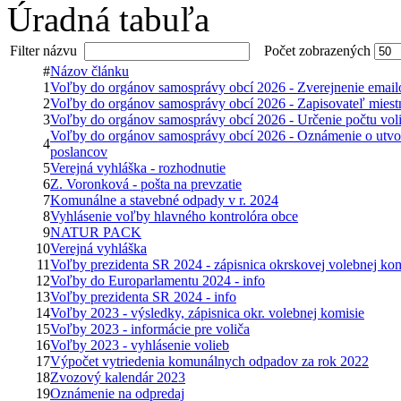
Úradná tabuľa
Filter názvu
Počet zobrazených
#
Názov článku
1
Voľby do orgánov samosprávy obcí 2026 - Zverejnenie email
2
Voľby do orgánov samosprávy obcí 2026 - Zapisovateľ miestn
3
Voľby do orgánov samosprávy obcí 2026 - Určenie počtu vol
Voľby do orgánov samosprávy obcí 2026 - Oznámenie o utvor
4
poslancov
5
Verejná vyhláška - rozhodnutie
6
Z. Voronková - pošta na prevzatie
7
Komunálne a stavebné odpady v r. 2024
8
Vyhlásenie voľby hlavného kontrolóra obce
9
NATUR PACK
10
Verejná vyhláška
11
Voľby prezidenta SR 2024 - zápisnica okrskovej volebnej kom
12
Voľby do Europarlamentu 2024 - info
13
Voľby prezidenta SR 2024 - info
14
Voľby 2023 - výsledky, zápisnica okr. volebnej komisie
15
Voľby 2023 - informácie pre voliča
16
Voľby 2023 - vyhlásenie volieb
17
Výpočet vytriedenia komunálnych odpadov za rok 2022
18
Zvozový kalendár 2023
19
Oznámenie na odpredaj