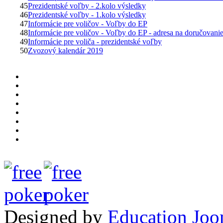
45
Prezidentské voľby - 2.kolo výsledky
46
Prezidentské voľby - 1.kolo výsledky
47
Informácie pre voličov - Voľby do EP
48
Informácie pre voličov - Voľby do EP - adresa na doručovani
49
Informácie pre voliča - prezidentské voľby
50
Zvozový kalendár 2019
Designed by
Education Joo